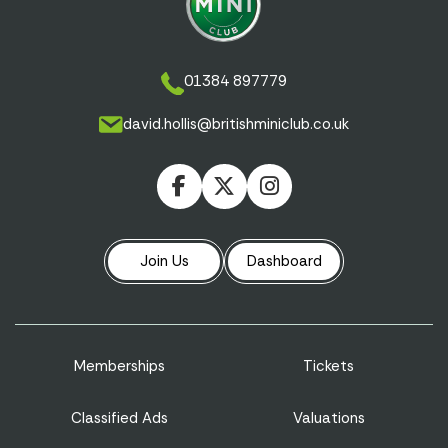
01384 897779
david.hollis@britishminiclub.co.uk
Join Us
Dashboard
Memberships
Tickets
Classified Ads
Valuations