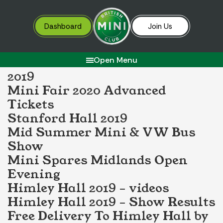
Mini Fair 2020 – 3 Reveals
Mini Fair 2020 – Latest News
Dashboard
Join Us
MINI GP3 Debut at Mini Fair
2020
Loudest Exhaust at Mini Fest
Open Menu
2019
Mini Fair 2020 Advanced
Tickets
Stanford Hall 2019
Mid Summer Mini & VW Bus
Show
Mini Spares Midlands Open
Evening
Himley Hall 2019 – videos
Himley Hall 2019 – Show Results
Free Delivery To Himley Hall by